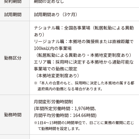
契約期間
期間の定めなし
試用期間
試用期間あり（3ケ月）
ナショナル職：全国各事業場（転居転勤による異動
あり）
リージョナル職：本拠地の隣接県または直線距離で
100㎞以内の事業場
（転居転勤による異動あり・本拠地変更制度あり）
勤務区分
エリア職：採用時に決定する本拠地から通勤可能な
事業場での勤務に限定
（本拠地変更制度あり）
※「本人の合意のもと、採用時に決定した本拠地の属する都
道府県内の勤務となる場合があります。
月間変形労働時間制
(年間所定労働時間：1,976時間、
勤務時間
月間平均労働時間：164.66時間)
※1日4～15時間の1時間単位で、日ごとに業務の繁閑に応じ
て勤務時間を設定します。