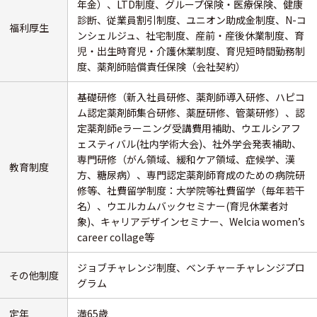
年金）、LTD制度、グループ保険・医療保険、健康
診断、従業員割引制度、ユニオン助成金制度、N-コ
福利厚生
ンシェルジュ、社宅制度、産前・産後休業制度、育
児・出生時育児・介護休業制度、育児短時間勤務制
度、薬剤師賠償責任保険（会社契約）
基礎研修（新入社員研修、薬剤師導入研修、ハピコ
ム認定薬剤師集合研修、薬歴研修、管薬研修）、認
定薬剤師eラーニング受講費用補助、ウエルシアフ
ェスティバル(社内学術大会)、社外学会発表補助、
専門研修（がん領域、緩和ケア領域、症候学、漢
教育制度
方、糖尿病）、専門認定薬剤師育成のための病院研
修等、社費留学制度：大学院等社費留学（毎年若干
名）、ウエルカムバックセミナー(育児休業者対
象)、キャリアデザインセミナー、Welcia women’s
career collage等
ジョブチャレンジ制度、ベンチャーチャレンジプロ
その他制度
グラム
定年
満65歳