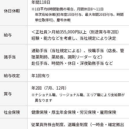
年間118日
※1日平均8時間勤務の場合、月間休日8～11日
休日休暇
年次有給休暇(初年度10日付与、最大年間20日付与、時間
単位取得可)、慶弔休暇
＜正社員＞月給355,000円以上（別途賞与年2回）
給与
経験・能力などを考慮し、当社規定により決定
通勤手当（当社規定による）、役職手当（店長、管
諸手当
理薬剤師、薬局長、調剤リーダー など）
赴任手当、時間外・休日・深夜勤務手当 など
給与改定
年1回有り
年2回（7月、12月）
賞与
※ナショナル職、リージョナル職、エリア職により支給額が
異なります
社会保険
健康保険・厚生年金保険・労災保険・雇用保険
従業員持株会制度、退職金制度（一時金・確定拠出