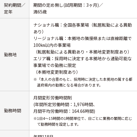
契約期間／
期間の定め無し(試用期間：3ヶ月)／
定年
満65歳
ナショナル職：全国各事業場（転居転勤による異動
あり）
リージョナル職：本拠地の隣接県または直線距離で
100㎞以内の事業場
（転居転勤による異動あり・本拠地変更制度あり）
勤務地
エリア職：採用時に決定する本拠地から通勤可能な
事業場での勤務に限定
（本拠地変更制度あり）
※「本人の合意のもと、採用時に決定した本拠地の属する都
道府県内の勤務となる場合があります。
月間変形労働時間制
(年間所定労働時間：1,976時間、
勤務時間
月間平均労働時間：164.66時間)
※1日4～15時間の1時間単位で、日ごとに業務の繁閑に応じ
て勤務時間を設定します。
年間118日