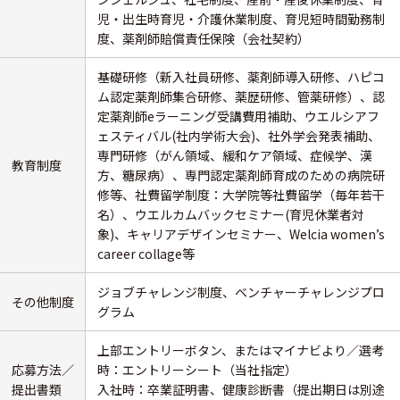
児・出生時育児・介護休業制度、育児短時間勤務制
度、薬剤師賠償責任保険（会社契約）
基礎研修（新入社員研修、薬剤師導入研修、ハピコ
ム認定薬剤師集合研修、薬歴研修、管薬研修）、認
定薬剤師eラーニング受講費用補助、ウエルシアフ
ェスティバル(社内学術大会)、社外学会発表補助、
専門研修（がん領域、緩和ケア領域、症候学、漢
教育制度
方、糖尿病）、専門認定薬剤師育成のための病院研
修等、社費留学制度：大学院等社費留学（毎年若干
名）、ウエルカムバックセミナー(育児休業者対
象)、キャリアデザインセミナー、Welcia women’s
career collage等
ジョブチャレンジ制度、ベンチャーチャレンジプロ
その他制度
グラム
上部エントリーボタン、またはマイナビより／選考
応募方法／
時：エントリーシート（当社指定）
提出書類
入社時：卒業証明書、健康診断書（提出期日は別途