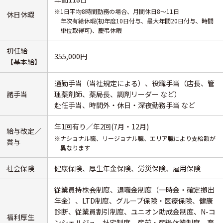
※1日平均8時間勤務の場合、月間休日8～11日
休日休暇
年次有給休暇(初年度10日付与、最大年間20日付与、時間
単位取得可)、慶弔休暇
初任給
355,000円
【基本給】
通勤手当（当社規定による）、役職手当（店長、管
諸手当
理薬剤師、薬局長、調剤リーダー など）
赴任手当、時間外・休日・深夜勤務手当 など
年1回有り／年2回(7月・12月)
給与改定／
※ナショナル職、リージョナル職、エリア職により支給額が
賞与
異なります
社会保険
健康保険、厚生年金保険、労災保険、雇用保険
従業員持株会制度、退職金制度（一時金・確定拠出
年金）、LTD制度、グループ保険・医療保険、健康
診断、従業員割引制度、ユニオン助成金制度、N-コ
福利厚生
ンシェルジュ、社宅制度、産前・産後休業制度、育