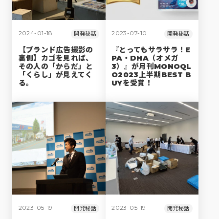
2024-01-18
2023-07-10
開発秘話
開発秘話
【ブランド広告撮影の
『とってもサラサラ！E
裏側】カゴを見れば、
PA・DHA（オメガ
その人の「からだ」と
3）』が月刊MONOQL
「くらし」が見えてく
O2023上半期BEST B
る。
UYを受賞！
2023-05-19
2023-05-19
開発秘話
開発秘話