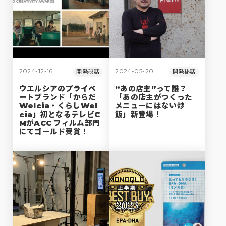
2024-12-16
2024-05-20
開発秘話
開発秘話
ウエルシアのプライベ
“あの店主”って誰？
ートブランド「からだ
「あの店主がつくった
Welcia・くらしWel
メニューにはない炒
cia」初となるテレビC
飯」新登場！
MがACC フィルム部門
にてゴールド受賞！