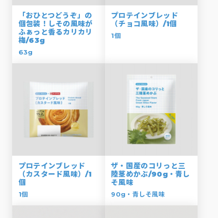
「おひとつどうぞ」の
プロテインブレッド
個包装！しその風味が
（チョコ風味）/1個
ふぁっと香るカリカリ
1個
梅/63g
63g
プロテインブレッド
ザ・国産のコリっと三
（カスタード風味）/1
陸茎めかぶ/90g・青し
個
そ風味
1個
90g・青しそ風味