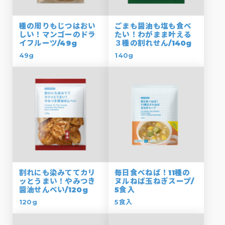
種の周りもじつはおい
ごまも醤油も塩も食べ
しい！マンゴーのドラ
たい！わがまま叶える
イフルーツ/49g
３種の割れせん/140g
49g
140g
割れにも染みててカリ
毎日食べねば！11種の
ッとうまい！やみつき
ヌルねば玉ねぎスープ/
醤油せんべい/120g
5食入
120g
5食入