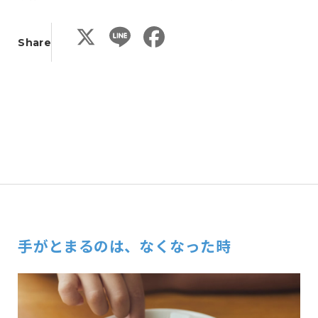
X
L
F
Share
i
a
n
c
e
e
b
o
o
k
手がとまるのは、なくなった時