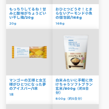
もっちりしてるね！甘
おひとつどうぞ！とま
みと酸味がちょうどい
らないアーモンド小魚
い干し梅/20g
の個包装/168g
20g
168g
マンゴーの王様と女王
白米みたいに手軽に炊
様がひとつになった夢
けちゃうソフトブラン
のアイスバー/1本
玄米/800g（約5合
分）
1本
800g（約5合分）