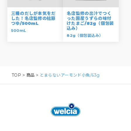
三種のだしが本気をだ
名店監修の出汁でつく
した！名店監修の枯節
った国産うずらの味付
つゆ/500mL
けたまご/82g（個包装
込み）
500mL
82g（個包装込み）
TOP
>
商品
>
とまらないアーモンド小魚/63g