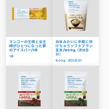
マンゴーの王様と女王
白米みたいに手軽に炊
様がひとつになった夢
けちゃうソフトブラン
のアイスバー/1本
玄米/800g（約5合
分）
1本
800g（約5合分）