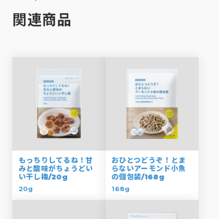
関連商品
もっちりしてるね！甘
おひとつどうぞ！とま
みと酸味がちょうどい
らないアーモンド小魚
い干し梅/20g
の個包装/168g
20g
168g