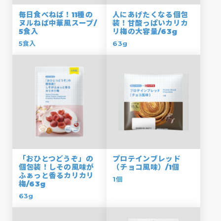
毎日食べねば！11種の
人にあげたくなる個包
ヌルねば中華風スープ/
装！甘酸っぱいカリカ
5食入
リ梅の大容量/63g
5食入
63g
「おひとつどうぞ」の
プロテインブレッド
個包装！しその風味が
（チョコ風味）/1個
ふぁっと香るカリカリ
1個
梅/63g
63g