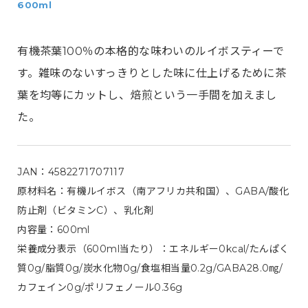
600ml
有機茶葉100％の本格的な味わいのルイボスティーで
す。雑味のないすっきりとした味に仕上げるために茶
葉を均等にカットし、焙煎という一手間を加えまし
た。
JAN：4582271707117
原材料名：有機ルイボス（南アフリカ共和国）、GABA/酸化
防止剤（ビタミンC）、乳化剤
内容量：600ml
栄養成分表示（600ml当たり）：エネルギー0kcal/たんぱく
質0g/脂質0g/炭水化物0g/食塩相当量0.2g/GABA28.0㎎/
カフェイン0g/ポリフェノール0.36g