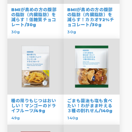
BMIが高めの方の腹部
BMIが高めの方の腹部
の脂肪（内臓脂肪）を
の脂肪（内臓脂肪）を
減らす！低糖質チョコ
減らす！カカオ72%チ
レート/30g
ョコレート/30g
30g
30g
種の周りもじつはおい
ごまも醤油も塩も食べ
しい！マンゴーのドラ
たい！わがまま叶える
イフルーツ/49g
３種の割れせん/140g
49g
140g