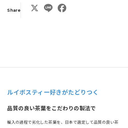
X
L
F
Share
i
a
n
c
e
e
b
o
o
k
ルイボスティー好きがたどりつく
品質の良い茶葉をこだわりの製法で
輸入の過程で劣化した茶葉を、日本で選定して品質の良い茶