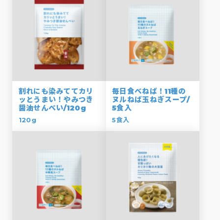
割れにも染みててカリ
毎日食べねば！11種の
ッとうまい！やみつき
ヌルねば玉ねぎスープ/
醤油せんべい/120g
5食入
120g
5食入