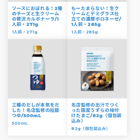
ソースにおぼれる！2種
もーたまらない！生ク
のチーズと生クリーム
リームとデミグラス仕
の贅沢カルボナーラ/1
立ての濃厚ボロネーゼ/
人前・271g
1人前・285g
1人前・271g
1人前・285g
三種のだしが本気をだ
名店監修の出汁でつく
した！名店監修の枯節
った国産うずらの味付
つゆ/500mL
けたまご/82g（個包装
込み）
500mL
82g（個包装込み）