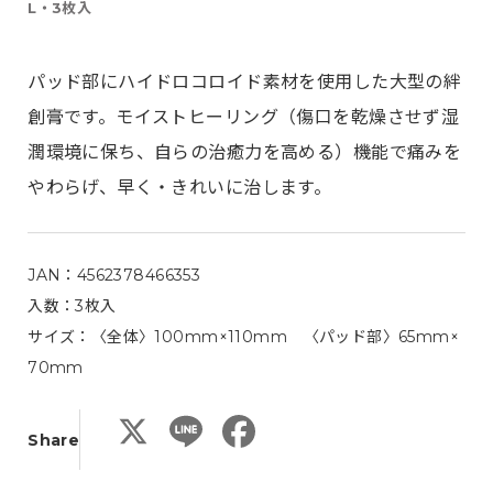
L・3枚入
パッド部にハイドロコロイド素材を使用した大型の絆
創膏です。モイストヒーリング（傷口を乾燥させず湿
潤環境に保ち、自らの治癒力を高める）機能で痛みを
やわらげ、早く・きれいに治します。
JAN：4562378466353
入数：3枚入
サイズ：〈全体〉100mm×110mm 〈パッド部〉65mm×
70mm
X
L
F
Share
i
a