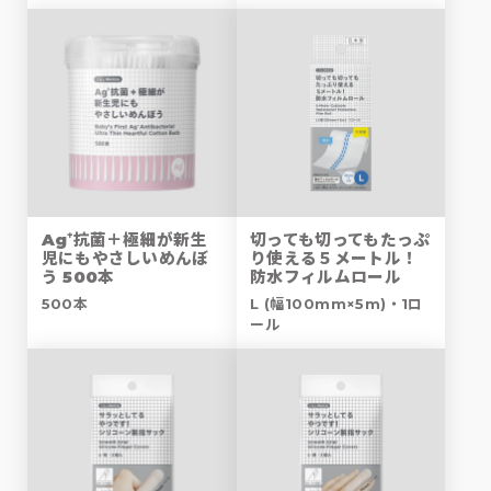
Ag⁺抗菌＋極細が新生
切っても切ってもたっぷ
児にもやさしいめんぼ
り使える５メートル！
う 500本
防水フィルムロール
500本
L (幅100mm×5m)・1ロ
ール