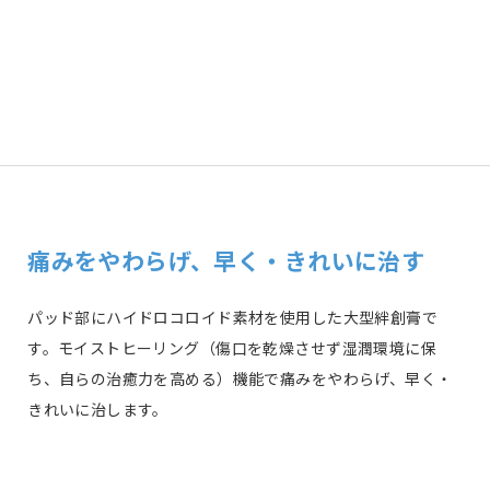
n
c
e
e
b
o
o
k
痛みをやわらげ、早く・きれいに治す
パッド部にハイドロコロイド素材を使用した大型絆創膏で
す。モイストヒーリング（傷口を乾燥させず湿潤環境に保
ち、自らの治癒力を高める）機能で痛みをやわらげ、早く・
きれいに治します。