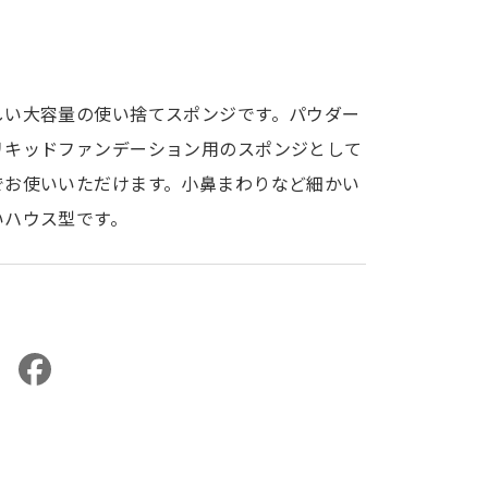
しい大容量の使い捨てスポンジです。パウダー
リキッドファンデーション用のスポンジとして
でお使いいただけます。小鼻まわりなど細かい
いハウス型です。
L
F
i
a
n
c