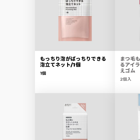
もっちり泡がばっちりできる
まつ毛
泡立てネット/1個
るアイ
えゴム
1個
2個入