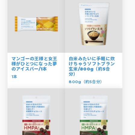
マンゴーの王様と女王
白米みたいに手軽に炊
様がひとつになった夢
けちゃうソフトブラン
のアイスバー/1本
玄米/800g（約5合
分）
1本
800g（約5合分）