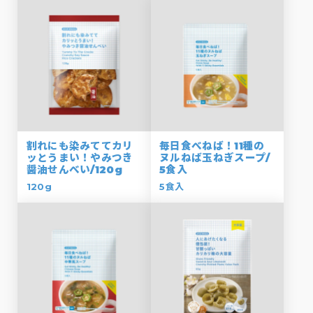
割れにも染みててカリ
毎日食べねば！11種の
ッとうまい！やみつき
ヌルねば玉ねぎスープ/
醤油せんべい/120g
5食入
120g
5食入