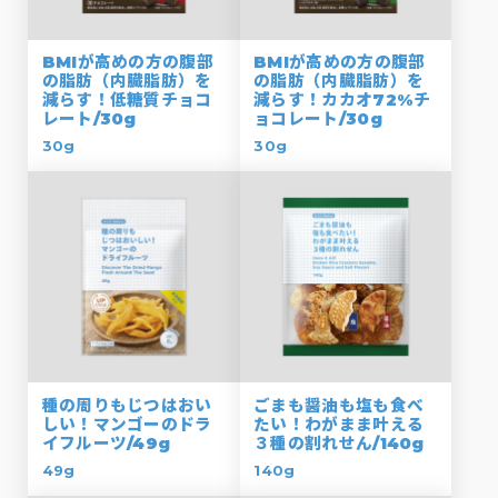
BMIが高めの方の腹部
BMIが高めの方の腹部
の脂肪（内臓脂肪）を
の脂肪（内臓脂肪）を
減らす！低糖質チョコ
減らす！カカオ72%チ
レート/30g
ョコレート/30g
30g
30g
種の周りもじつはおい
ごまも醤油も塩も食べ
しい！マンゴーのドラ
たい！わがまま叶える
イフルーツ/49g
３種の割れせん/140g
49g
140g