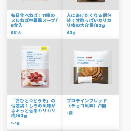
毎日食べねば！11種の
人にあげたくなる個包
ヌルねば中華風スープ/
装！甘酸っぱいカリカ
5食入
リ梅の大容量/63g
5食入
63g
「おひとつどうぞ」の
プロテインブレッド
個包装！しその風味が
（チョコ風味）/1個
ふぁっと香るカリカリ
1個
梅/63g
63g