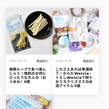
2023-03-17
2022-12-16
商品紹介
商品紹介
無限ループで食べ進ん
これさえあれば準備完
じゃう！晩酌のお供に
了！からだWelcia・
ぴったりな大人の〈お
くらしWelciaで揃う
つまみ〉5選
おうちクリスマスの必
須アイテム7選