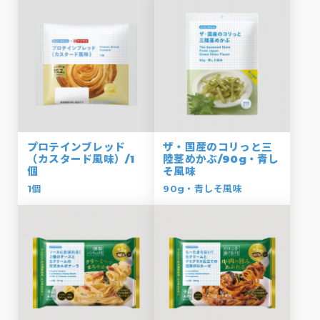
プロテインブレッド
ザ・国産のコリっと三
（カスタード風味）/1
陸茎めかぶ/90g・青し
個
そ風味
1個
90g・青しそ風味