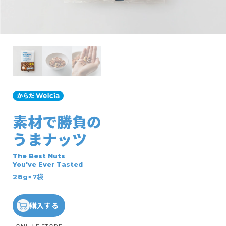
素材で勝負の
うまナッツ
The Best Nuts
You've Ever Tasted
28g×7袋
購入する