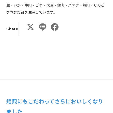
生・いか・牛肉・ごま・大豆・鶏肉・バナナ・豚肉・りんご
を含む製品を生産しています。
X
L
F
Share
i
a
n
c
e
e
b
o
o
k
焙煎にもこだわってさらにおいしくなり
ました