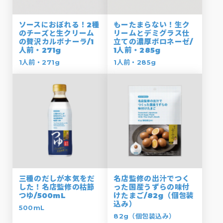
ソースにおぼれる！2種
もーたまらない！生ク
のチーズと生クリーム
リームとデミグラス仕
の贅沢カルボナーラ/1
立ての濃厚ボロネーゼ/
人前・271g
1人前・285g
1人前・271g
1人前・285g
三種のだしが本気をだ
名店監修の出汁でつく
した！名店監修の枯節
った国産うずらの味付
つゆ/500mL
けたまご/82g（個包装
込み）
500mL
82g（個包装込み）