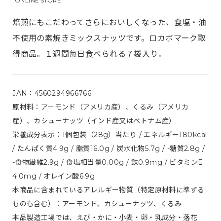
ONLINE STORE
焙煎にもこだわってさらにおいしくなった、食塩・油
不使用の素焼きミックスナッツです。ロカボマーク取
得商品。１週間毎日食べられる７袋入り。
JAN：4560294966766
原材料：アーモンド（アメリカ産）、くるみ（アメリカ
産）、カシューナッツ（インド産又はベトナム産）
栄養成分表示：1個包装（28g）当たり / エネルギー180kcal
/ たんぱく質4.9g / 脂質16.0g / 炭水化物5.7g / -糖質2.8g /
-食物繊維2.9g / 食塩相当量0.00g / 鉄0.9mg / ビタミンE
4.0mg / オレイン酸6.9g
本商品に含まれているアレルギー物質（特定原材料に準ずる
ものも含む）：アーモンド、カシューナッツ、くるみ
本品製造工場では、えび・かに・小麦・卵・乳成分・落花