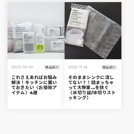
2023-03-10
2022-11-14
商品紹介
商品紹介
これさえあればお悩み
そのままシンクに流し
解決！キッチンに置い
てない？！詰まっちゃ
ておきたい〈お掃除ア
って大惨事…を防ぐ
イテム〉4選
〈水切り袋/水切りスト
ッキング〉