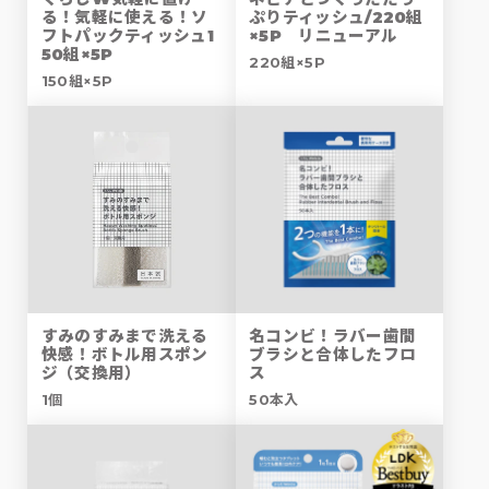
る！気軽に使える！ソ
ぷりティッシュ/220組
フトパックティッシュ1
×5P リニューアル
50組×5P
220組×5P
150組×5P
すみのすみまで洗える
名コンビ！ラバー歯間
快感！ボトル用スポン
ブラシと合体したフロ
ジ（交換用）
ス
1個
50本入