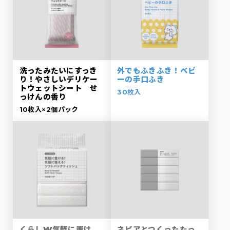
洗ったみたいにすっき
外でもふきふき！ベビ
り！やさしいデリケー
ーの手口ふき
トウェットシート せ
30枚入
っけんの香り
10枚入×2個パック
くらしW気軽に置け
ネピアとつくったたっ