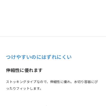
n
c
e
e
b
o
o
k
つけやすいのにはずれにくい
伸縮性に優れます
ストッキングタイプなので、伸縮性に優れ、水切り容器にぴ
ったりフィットします。