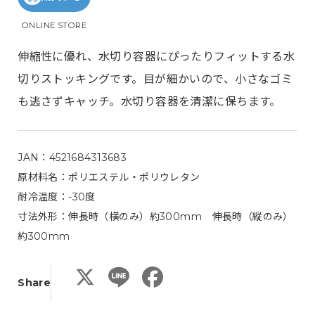
ONLINE STORE
伸縮性に優れ、水切り容器にぴったりフィットする水
切りストッキングです。目が細かいので、小さなゴミ
も逃さずキャッチ。水切り容器を清潔に保ちます。
JAN：4521684313683
原材料名：ポリエステル・ポリウレタン
耐冷温度：-30度
寸法外形：伸長時（横のみ）約300mm 伸長時（縦のみ）
約300mm
X
L
F
Share
i
a