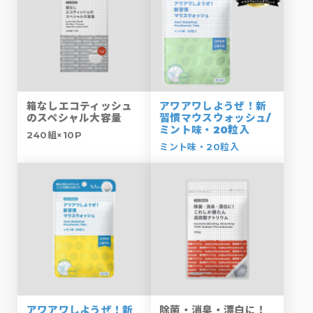
箱なしエコティッシュ
アワアワしようぜ！新
のスペシャル大容量
習慣マウスウォッシュ/
ミント味・20粒入
240組×10P
ミント味・20粒入
アワアワしようぜ！新
除菌・消臭・漂白に！