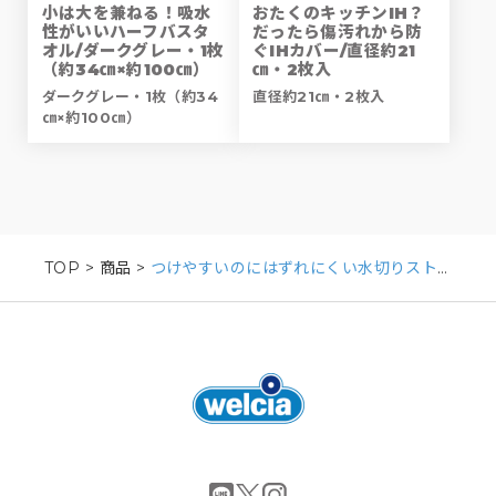
小は大を兼ねる！吸水
おたくのキッチンIH？
性がいいハーフバスタ
だったら傷汚れから防
オル/ダークグレー・1枚
ぐIHカバー/直径約21
（約34㎝×約100㎝）
㎝・2枚入
ダークグレー・1枚（約34
直径約21㎝・2枚入
㎝×約100㎝）
TOP
>
商品
>
つけやすいのにはずれにくい水切りストッキング/排水口・三角コーナー用・100枚入