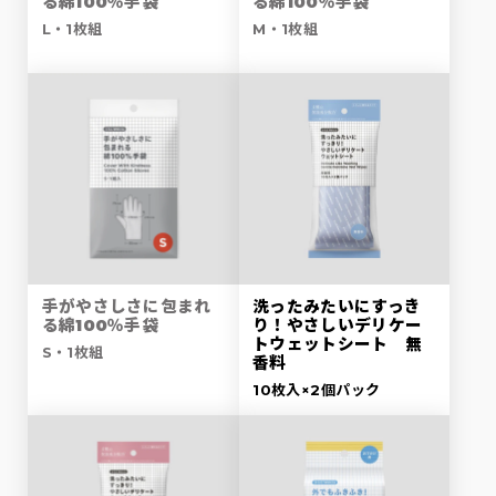
る綿100％手袋
る綿100％手袋
L・1枚組
M・1枚組
手がやさしさに包まれ
洗ったみたいにすっき
る綿100％手袋
り！やさしいデリケー
トウェットシート 無
S・1枚組
香料
10枚入×2個パック