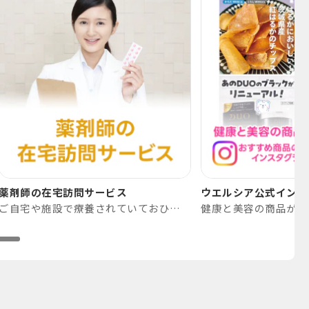
薬剤師の在宅訪問サービス
ウエルシア公式インス
ご自宅や施設で療養されていておひとりで通院できない、または介助が必要な方で主治医による指示がある方にご利用いただけます。